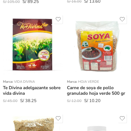
S/
13.60
Valorado
S/
89.25
S/
16.00
S/
105.00
con
5.00
de
5
Marca:
VIDA DIVINA
Marca:
HOJA VERDE
Te Divina adelgazante sobre
Carne de soya de pollo
vida divina
granulado hoja verde 500 gr
S/
38.25
S/
10.20
S/
45.00
S/
12.00