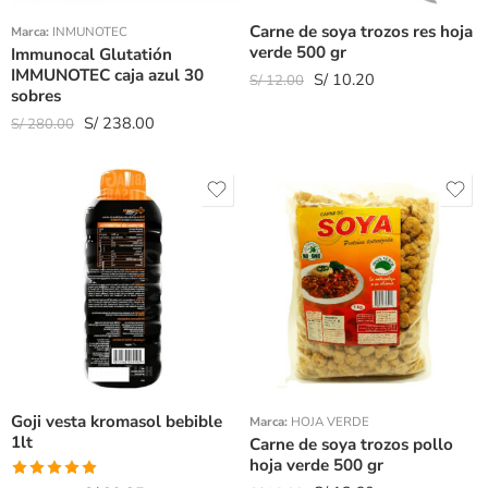
Carne de soya trozos res hoja
Marca:
INMUNOTEC
verde 500 gr
Immunocal Glutatión
IMMUNOTEC caja azul 30
S/
10.20
S/
12.00
sobres
S/
238.00
S/
280.00
Goji vesta kromasol bebible
Marca:
HOJA VERDE
1lt
Carne de soya trozos pollo
hoja verde 500 gr