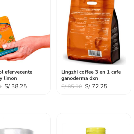
l efervecente
Lingzhi coffee 3 en 1 cafe
 y limon
ganoderma dxn
S/
38.25
S/
72.25
0
S/
85.00