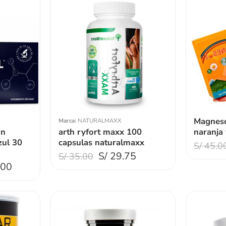
Magneso
Marca:
NATURALMAXX
ón
arth ryfort maxx 100
naranja
ul 30
capsulas naturalmaxx
S/
45.0
S/
29.75
S/
35.00
.00