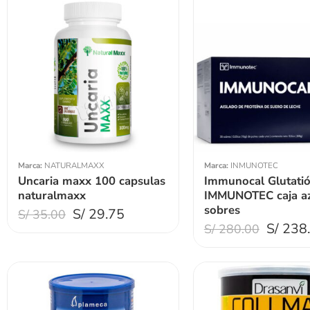
Marca:
NATURALMAXX
Marca:
INMUNOTEC
Uncaria maxx 100 capsulas
Immunocal Glutati
naturalmaxx
IMMUNOTEC caja az
sobres
S/
29.75
S/
35.00
S/
238
S/
280.00