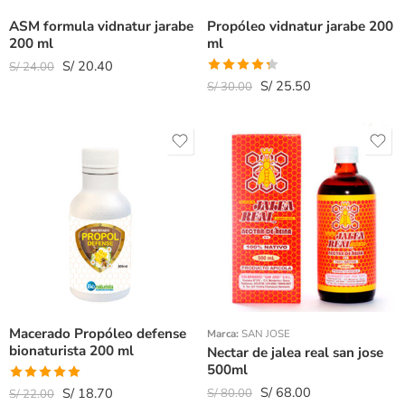
ASM formula vidnatur jarabe
Propóleo vidnatur jarabe 200
200 ml
ml
S/
20.40
S/
24.00
Valorado
S/
25.50
S/
30.00
con
4.33
de 5
Macerado Propóleo defense
Marca:
SAN JOSE
bionaturista 200 ml
Nectar de jalea real san jose
500ml
S/
68.00
Valorado
S/
18.70
S/
80.00
S/
22.00