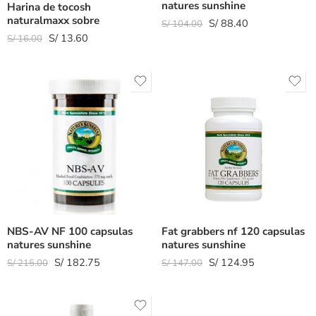
natures sunshine
Harina de tocosh
naturalmaxx sobre
S/
88.40
S/
104.00
S/
13.60
S/
16.00
NBS-AV NF 100 capsulas
Fat grabbers nf 120 capsulas
natures sunshine
natures sunshine
S/
182.75
S/
124.95
S/
215.00
S/
147.00