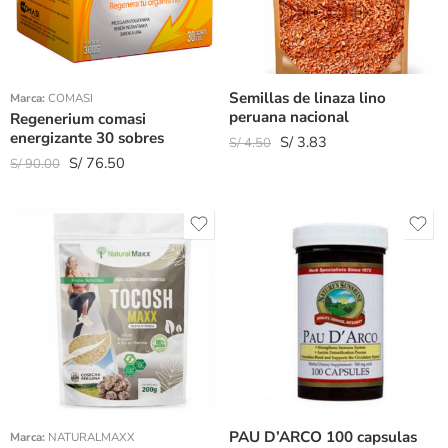
Semillas de linaza lino
Marca:
COMASI
peruana nacional
Regenerium comasi
energizante 30 sobres
S/
3.83
S/
4.50
S/
76.50
S/
90.00
Peso 200gr
Peso 100gr
PAU D’ARCO 100 capsulas
Marca:
NATURALMAXX