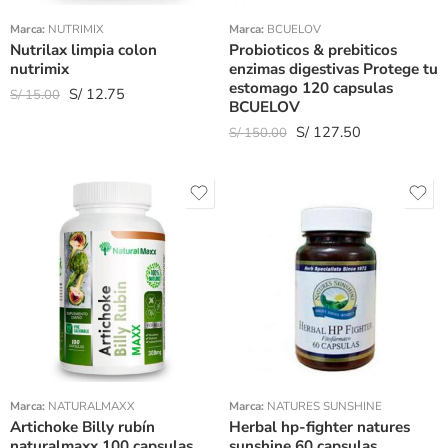
Marca:
NUTRIMIX
Marca:
BCUELOV
Nutrilax limpia colon
Probioticos & prebiticos
nutrimix
enzimas digestivas Protege tu
estomago 120 capsulas
S/
12.75
S/
15.00
BCUELOV
S/
127.50
S/
150.00
Marca:
NATURALMAXX
Marca:
NATURES SUNSHINE
Artichoke Billy rubín
Herbal hp-fighter natures
naturalmaxx 100 capsulas
sunshine 60 capsulas