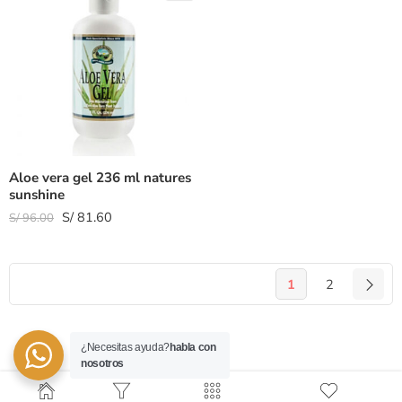
Aloe vera gel 236 ml natures
sunshine
S/
81.60
S/
96.00
1
2
¿Necesitas ayuda?
habla con
nosotros