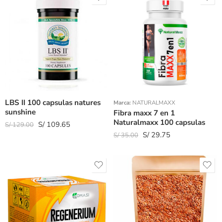
LBS II 100 capsulas natures
Marca:
NATURALMAXX
sunshine
Fibra maxx 7 en 1
Naturalmaxx 100 capsulas
S/
109.65
S/
129.00
S/
29.75
S/
35.00