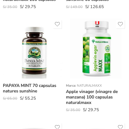
S/
29.75
S/
126.65
S/
35.00
S/
149.00
PAPAYA MINT 70 capsulas
Marca:
NATURALMAXX
natures sunshine
Apple vinager (vinagre de
manzana) 100 capsulas
S/
55.25
S/
65.00
naturalmaxx
S/
29.75
S/
35.00