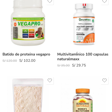
Batido de proteina vegapro
MultivitamÍnico 100 capsulas
naturalmaxx
S/
102.00
S/
120.00
S/
29.75
S/
35.00