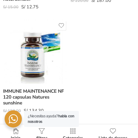
S/
187.00
S/
220.00
S/
12.75
S/
15.00
IMMUNE MAINTENANCE NF
120 capsulas Natures
sunshine
S/
134.30
S/
158.00
¿Necesitas ayuda?
habla con
nosotros