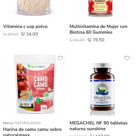
Vitamina c usp polvo
Multivitamina de Mujer con
Biotina 60 Gummies
S/
34.00
S/
40.00
S/
76.50
S/
90.00
Peso 200gr
Peso 100gr
MEGACHEL NF 90 tabletas
Marca:
NATURALMAXX
natures sunshine
Harina de camu camu sobre
naturalmaxx