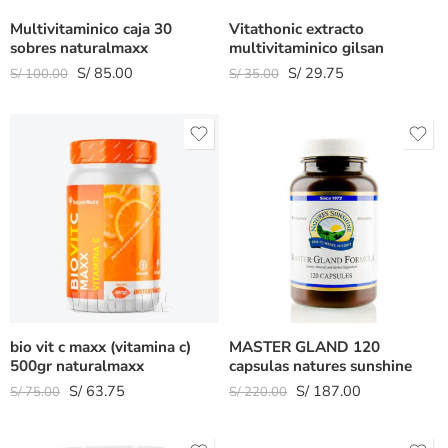
Multivitaminico caja 30
Vitathonic extracto
sobres naturalmaxx
multivitaminico gilsan
S/
85.00
S/
29.75
S/
100.00
S/
35.00
bio vit c maxx (vitamina c)
MASTER GLAND 120
500gr naturalmaxx
capsulas natures sunshine
S/
63.75
S/
187.00
S/
75.00
S/
220.00