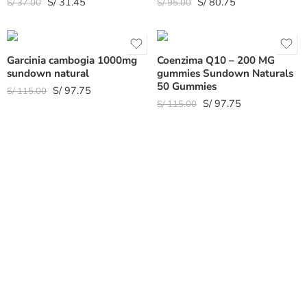
S/
31.45
S/
80.75
S/
37.00
S/
95.00
Garcinia cambogia 1000mg
Coenzima Q10 – 200 MG
sundown natural
gummies Sundown Naturals
50 Gummies
S/
97.75
S/
115.00
S/
97.75
S/
115.00