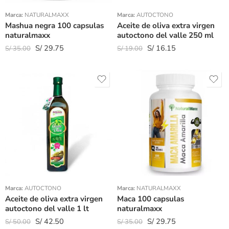
Marca:
NATURALMAXX
Marca:
AUTOCTONO
Mashua negra 100 capsulas
Aceite de oliva extra virgen
naturalmaxx
autoctono del valle 250 ml
S/
29.75
S/
16.15
S/
35.00
S/
19.00
Marca:
AUTOCTONO
Marca:
NATURALMAXX
Aceite de oliva extra virgen
Maca 100 capsulas
autoctono del valle 1 lt
naturalmaxx
S/
42.50
S/
29.75
S/
50.00
S/
35.00