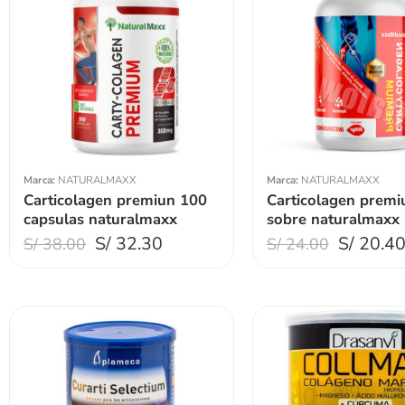
Peso 200gr
Peso 100gr
Marca:
NATURALMAXX
Marca:
NATURALMAXX
Carticolagen premiun 100
Carticolagen premi
capsulas naturalmaxx
sobre naturalmaxx
S/
32.30
S/
20.4
S/
38.00
S/
24.00