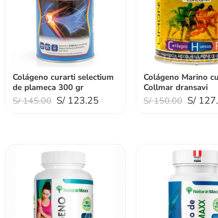
Colágeno curarti selectium
Colágeno Marino c
de plameca 300 gr
Collmar dransavi
S/
123.25
S/
127
S/
145.00
S/
150.00