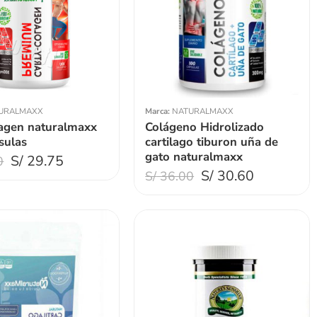
URALMAXX
Marca:
NATURALMAXX
lagen naturalmaxx
Colágeno Hidrolizado
sulas
cartilago tiburon uña de
gato naturalmaxx
S/
29.75
0
S/
30.60
S/
36.00