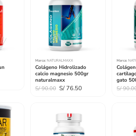
Marca:
NATURALMAXX
Marca:
NAT
un
Colágeno Hidrolizado
Colágen
calcio magnesio 500gr
cartilag
naturalmaxx
gato 50
0
S/
76.50
S/
90.00
S/
90.0