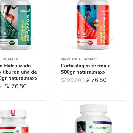
URALMAXX
Marca:
NATURALMAXX
o Hidrolizado
Carticolagen premiun
o tiburon uña de
500gr naturalmaxx
0gr naturalmaxx
S/
76.50
S/
90.00
S/
76.50
0