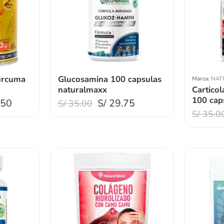
urcuma
Glucosamina 100 capsulas
Marca:
NAT
naturalmaxx
Cartico
100 cap
.50
S/
29.75
S/
35.00
S/
35.0