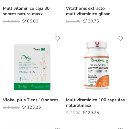
Multivitaminico caja 30
Vitathonic extracto
sobres naturalmaxx
multivitaminico gilsan
S/
85.00
S/
29.75
S/
100.00
S/
35.00
Viokal plus Tiens 10 sobres
MultivitamÍnico 100 capsulas
naturalmaxx
S/
123.25
S/
145.00
S/
29.75
S/
35.00