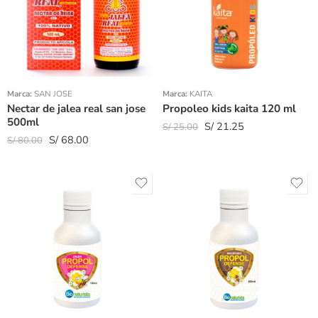
Marca:
SAN JOSE
Marca:
KAITA
Nectar de jalea real san jose
Propoleo kids kaita 120 ml
500ml
S/
21.25
S/
25.00
S/
68.00
S/
80.00