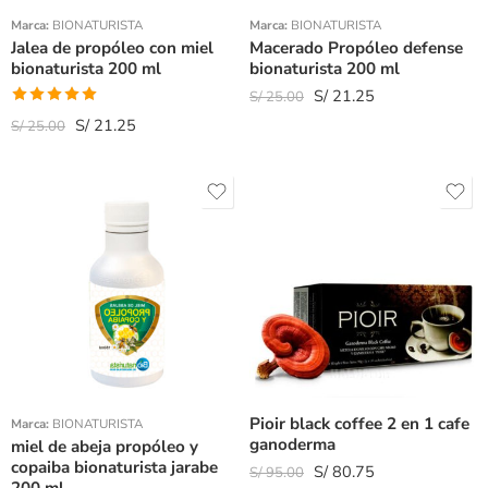
Marca:
BIONATURISTA
Marca:
BIONATURISTA
Jalea de propóleo con miel
Macerado Propóleo defense
bionaturista 200 ml
bionaturista 200 ml
S/
21.25
S/
25.00
Valorado
S/
21.25
S/
25.00
con
5.00
de
5
Pioir black coffee 2 en 1 cafe
Marca:
BIONATURISTA
ganoderma
miel de abeja propóleo y
copaiba bionaturista jarabe
S/
80.75
S/
95.00