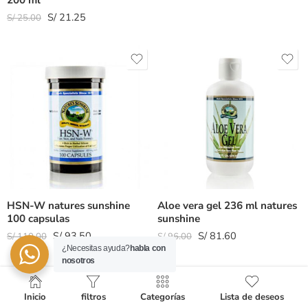
200 ml
S/
21.25
S/
25.00
HSN-W natures sunshine
Aloe vera gel 236 ml natures
100 capsulas
sunshine
S/
93.50
S/
81.60
S/
110.00
S/
96.00
¿Necesitas ayuda?
habla con
nosotros
Inicio
filtros
Categorías
Lista de deseos