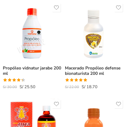
Propóleo vidnatur jarabe 200
Macerado Propóleo defense
ml
bionaturista 200 ml
Valorado
Valorado
S/
25.50
S/
18.70
S/
30.00
S/
22.00
con
4.33
con
5.00
de
de 5
5