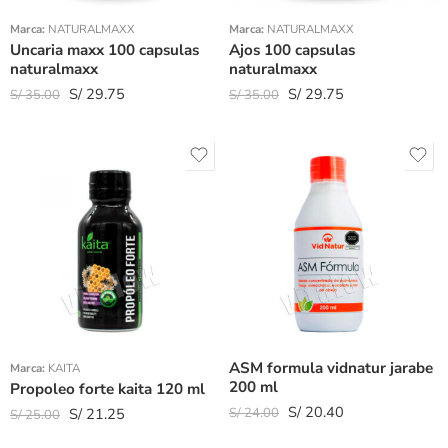
Marca:
NATURALMAXX
Marca:
NATURALMAXX
Uncaria maxx 100 capsulas
Ajos 100 capsulas
naturalmaxx
naturalmaxx
S/
29.75
S/
29.75
S/
35.00
S/
35.00
ASM formula vidnatur jarabe
Marca:
KAITA
200 ml
Propoleo forte kaita 120 ml
S/
20.40
S/
21.25
S/
24.00
S/
25.00