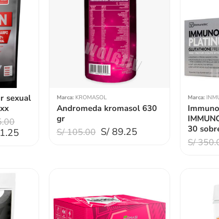
r sexual
Marca:
KROMASOL
Marca:
INM
axx
Andromeda kromasol 630
Immunoc
gr
IMMUNOT
.00
30 sobr
S/
89.25
1.25
S/
105.00
S/
350.