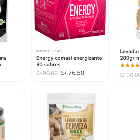
Levadur
Marca:
COMASI
gra
Energy comasi energizante
200gr n
x
30 sobres
8
S/
76.50
S/
90.00
Valorado
S/
30.0
con
5.00
5