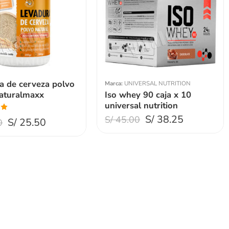
a de cerveza polvo
Marca:
UNIVERSAL NUTRITION
aturalmaxx
Iso whey 90 caja x 10
universal nutrition
S/
38.25
S/
45.00
S/
25.50
0
de