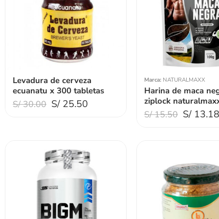
Peso 200gr
Peso 100gr
Levadura de cerveza
Marca:
NATURALMAXX
ecuanatu x 300 tabletas
Harina de maca ne
ziplock naturalmax
S/
25.50
S/
30.00
S/
13.1
S/
15.50