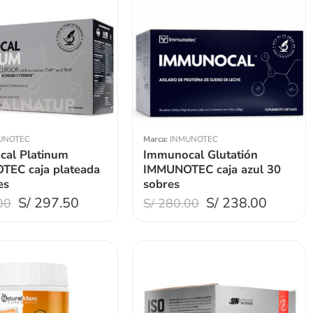
UNOTEC
Marca:
INMUNOTEC
al Platinum
Immunocal Glutatión
EC caja plateada
IMMUNOTEC caja azul 30
es
sobres
S/
297.50
S/
238.00
00
S/
280.00