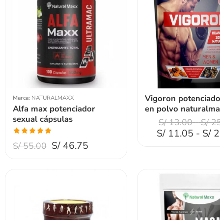
Peso 200gr
Peso 100gr
Vigoron potenciado
Marca:
NATURALMAXX
Alfa max potenciador
en polvo naturalm
sexual cápsulas
S/
13.00
-
S/
25
S/
11.05
-
S/
2
Valorado
S/
46.75
S/
55.00
con
5.00
de
5