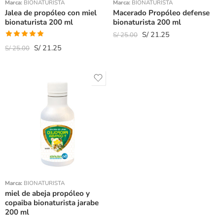
Marca:
BIONATURISTA
Marca:
BIONATURISTA
Jalea de propóleo con miel
Macerado Propóleo defense
bionaturista 200 ml
bionaturista 200 ml
S/
21.25
S/
25.00
Valorado
S/
21.25
S/
25.00
con
5.00
de
5
Marca:
BIONATURISTA
miel de abeja propóleo y
copaiba bionaturista jarabe
200 ml