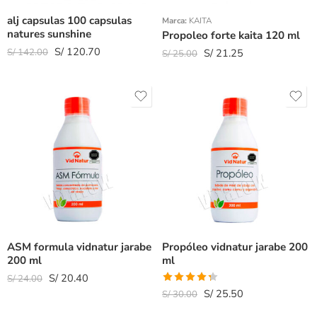
alj capsulas 100 capsulas
Marca:
KAITA
natures sunshine
Propoleo forte kaita 120 ml
S/
120.70
S/
142.00
S/
21.25
S/
25.00
ASM formula vidnatur jarabe
Propóleo vidnatur jarabe 200
200 ml
ml
S/
20.40
S/
24.00
Valorado
S/
25.50
S/
30.00
con
4.33