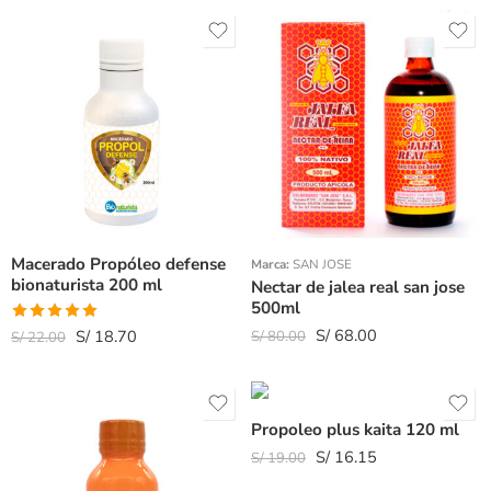
de 5
Macerado Propóleo defense
Marca:
SAN JOSE
bionaturista 200 ml
Nectar de jalea real san jose
500ml
S/
68.00
Valorado
S/
18.70
S/
80.00
S/
22.00
con
5.00
de
5
Propoleo plus kaita 120 ml
S/
16.15
S/
19.00