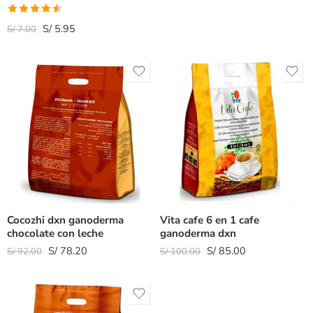
Valorado
S/
5.95
S/
7.00
con
4.50
de 5
Cocozhi dxn ganoderma
Vita cafe 6 en 1 cafe
chocolate con leche
ganoderma dxn
S/
78.20
S/
85.00
S/
92.00
S/
100.00