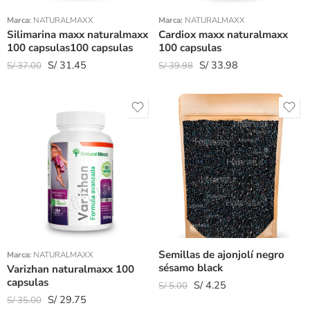
Marca:
NATURALMAXX
Marca:
NATURALMAXX
Silimarina maxx naturalmaxx
Cardiox maxx naturalmaxx
100 capsulas100 capsulas
100 capsulas
S/
31.45
S/
33.98
S/
37.00
S/
39.98
Semillas de ajonjolí negro
Marca:
NATURALMAXX
sésamo black
Varizhan naturalmaxx 100
capsulas
S/
4.25
S/
5.00
S/
29.75
S/
35.00