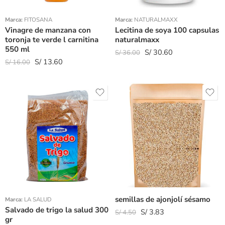
Marca:
FITOSANA
Marca:
NATURALMAXX
Vinagre de manzana con
Lecitina de soya 100 capsulas
toronja te verde l carnitina
naturalmaxx
550 ml
S/
30.60
S/
36.00
S/
13.60
S/
16.00
semillas de ajonjolí sésamo
Marca:
LA SALUD
Salvado de trigo la salud 300
S/
3.83
S/
4.50
gr