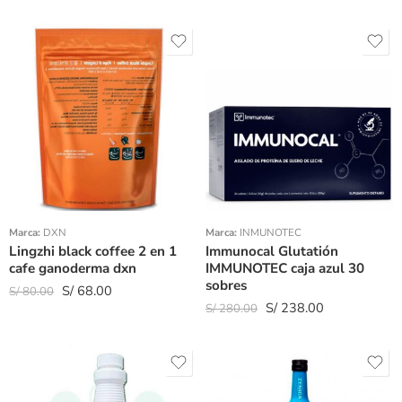
Marca:
DXN
Marca:
INMUNOTEC
Lingzhi black coffee 2 en 1
Immunocal Glutatión
cafe ganoderma dxn
IMMUNOTEC caja azul 30
sobres
S/
68.00
S/
80.00
S/
238.00
S/
280.00