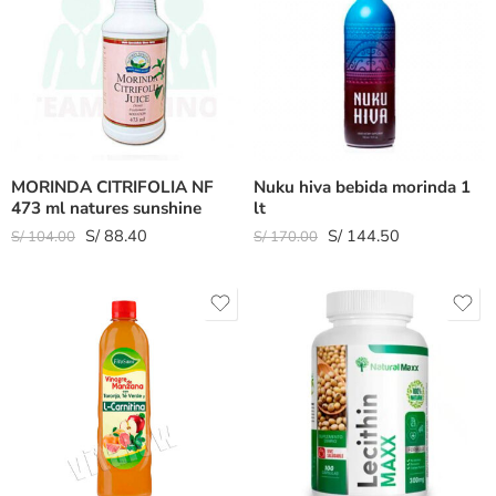
MORINDA CITRIFOLIA NF
Nuku hiva bebida morinda 1
473 ml natures sunshine
lt
S/
88.40
S/
144.50
S/
104.00
S/
170.00