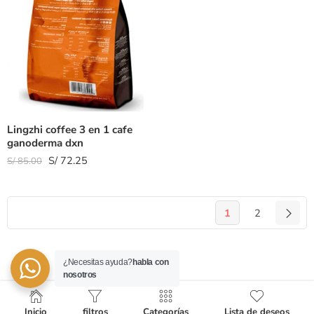
Lingzhi coffee 3 en 1 cafe
ganoderma dxn
S/
72.25
S/
85.00
1
2
¿Necesitas ayuda?
habla con
nosotros
Inicio
filtros
Categorías
Lista de deseos