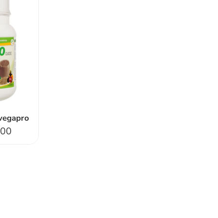
 vegapro
.00