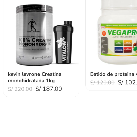
kevin levrone Creatina
Batido de proteina
monohidratada 1kg
S/
102
S/
120.00
S/
187.00
S/
220.00