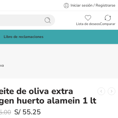
Iniciar sesión / Registrarse
Lista de deseos
Comparar
Libro de reclamaciones
iva
eite de oliva extra
rgen huerto alamein 1 lt
S/
55.25
5.00