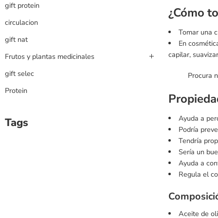
gift protein
¿Cómo to
circulacion
Tomar una cu
gift nat
En cosmética
capilar, suaviza
Frutos y plantas medicinales
gift selec
Procura n
Protein
Propieda
Ayuda a per
Tags
Podría preve
Tendría prop
Sería un bue
Ayuda a contr
Regula el co
Composició
Aceite de oli