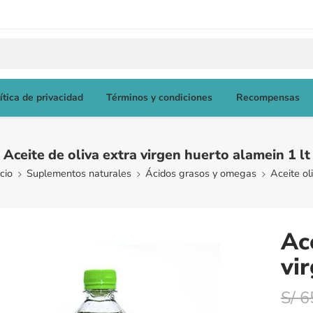
ítica de privacidad
Términos y condiciones
Recompensas
Aceite de oliva extra virgen huerto alamein 1 lt
icio
Suplementos naturales
Ácidos grasos y omegas
Aceite ol
Ac
vi
S/
6