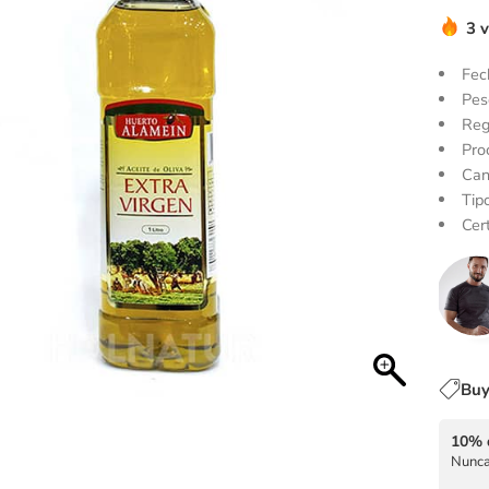
3 
Fec
Pes
Reg
Pro
Can
Tip
Cert
Buy
10% 
Nunca