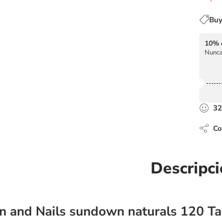
Buy
10% 
Nunca
32
Com
Descripc
in and Nails sundown naturals 120 Ta