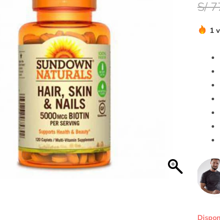
S/
7
1 
Dispon