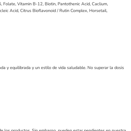
6, Folate, Vitamin B-12, Biotin, Pantothenic Acid, Caclium,
eic Acid, Citrus Bioflavonoid / Rutin Complex, Horsetail,
a y equilibrada y un estilo de vida saludable. No superar la dosis
 de los productos. Sin embargo, pueden estar pendientes en nuestra