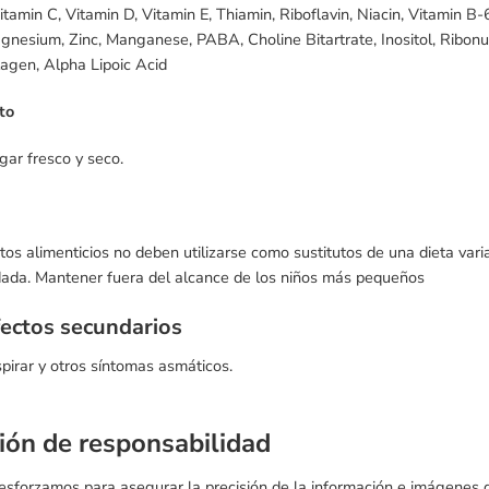
itamin C, Vitamin D, Vitamin E, Thiamin, Riboflavin, Niacin, Vitamin B-
nesium, Zinc, Manganese, PABA, Choline Bitartrate, Inositol, Ribonucl
agen, Alpha Lipoic Acid
to
gar fresco y seco.
s alimenticios no deben utilizarse como sustitutos de una dieta variad
dada. Mantener fuera del alcance de los niños más pequeños
fectos secundarios
spirar y otros síntomas asmáticos.
ión de responsabilidad
 esforzamos para asegurar la precisión de la información e imágenes