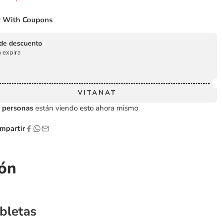
 With Coupons
de descuento
 expira
VITANAT
personas
están viendo esto ahora mismo
partir
ión
bletas