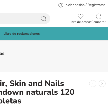
Iniciar sesión / Registrarse
Lista de deseos
Comparar
Libro de reclamaciones
as
ir, Skin and Nails
ndown naturals 120
bletas