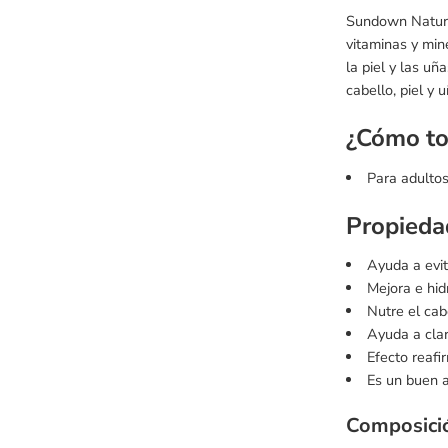
Sundown Natural
vitaminas y min
la piel y las u
cabello, piel y
¿Cómo t
Para adultos
Propiedad
Ayuda a evit
Mejora e hidr
Nutre el cabe
Ayuda a clari
Efecto reafi
Es un buen a
Composició