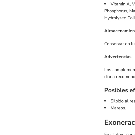
Vitamin A, V
Phosphorus, Mag
Hydrolyzed Coll
Almacenamien
Conservar en lu
Advertencias
Los complemento
diaria recomen
Posibles e
Silbido al re
Mareos.
Exonerac
En vitalow, nos