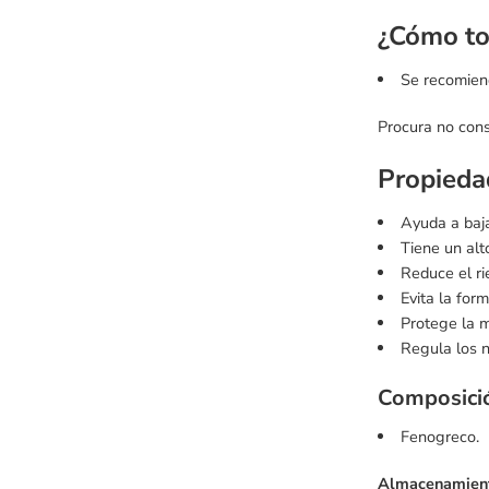
¿Cómo to
Se recomiend
Procura no cons
Propieda
Ayuda a baja
Tiene un alto
Reduce el ri
Evita la for
Protege la 
Regula los n
Composic
Fenogreco.
Almacenamien