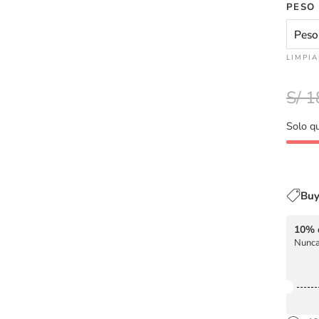
PESO
LIMPI
S/
1
Solo 
Buy
10% 
Nunca