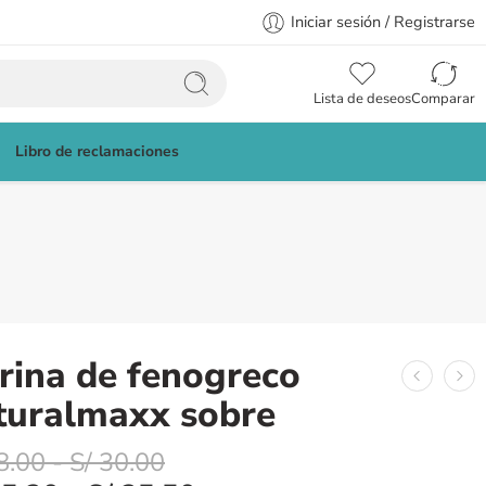
Iniciar sesión / Registrarse
Lista de deseos
Comparar
Libro de reclamaciones
rina de fenogreco
turalmaxx sobre
8.00
-
S/
30.00