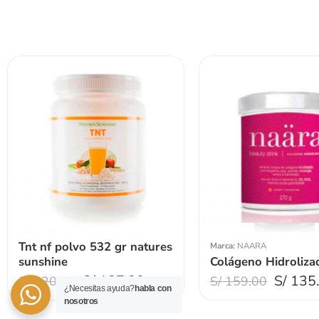
Tnt nf polvo 532 gr natures
Marca:
NAARA
sunshine
Colágeno Hidroliza
S/
187.00
S/
135
S/
220.00
S/
159.00
¿Necesitas ayuda?
habla con
nosotros