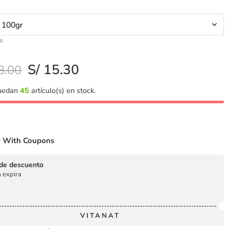
AR
S/
15.30
8.00
quedan
45
artículo(s) en stock.
 With Coupons
de descuento
 expira
VITANAT