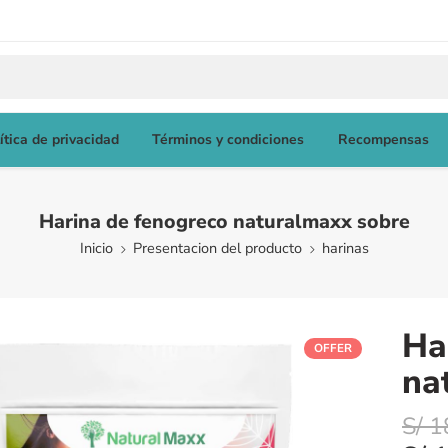
ítica de privacidad
Términos y condiciones
Recompensas
Harina de fenogreco naturalmaxx sobre
Inicio
Presentacion del producto
harinas
Ha
OFFER
na
S/
1