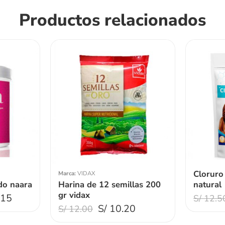
Productos relacionados
Peso1kg
Peso: 250
Peso: 500
Cloruro
Marca:
VIDAX
do naara
Harina de 12 semillas 200
natural
gr vidax
.15
S/
12.5
S/
10.20
S/
12.00