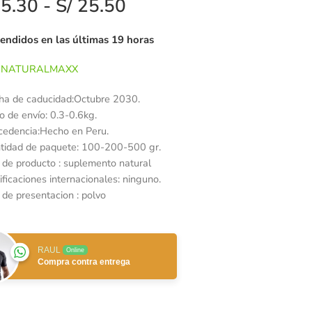
5.30
-
S/
25.50
vendidos en las últimas 19 horas
NATURALMAXX
ha de caducidad:
Octubre 2030.
o de envío:
0.3-0.6kg.
cedencia:Hecho en Peru.
tidad de paquete: 100-200-500 gr.
o de producto : suplemento natural
ificaciones internacionales: ninguno.
 de presentacion : polvo
RAUL
Online
Compra contra entrega