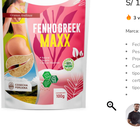
S/
1
3 
Marca:
Fec
Pes
Pro
Can
tip
cert
tipo