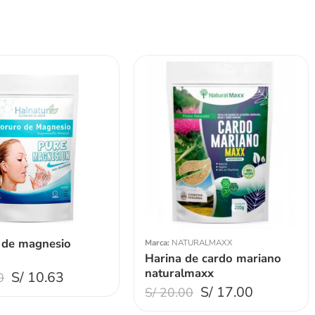
gr
Peso 200gr
gr
Peso 100gr
 de magnesio
Marca:
NATURALMAXX
Harina de cardo mariano
naturalmaxx
S/
10.63
0
S/
17.00
S/
20.00