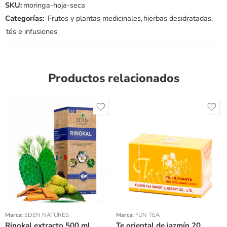
SKU:
moringa-hoja-seca
Categorías:
Frutos y plantas medicinales
,
hierbas desidratadas
,
tés e infusiones
Productos relacionados
Marca:
EDEN NATURES
Marca:
FUN TEA
Rinokal extracto 500 ml
Te oriental de jazmín 20