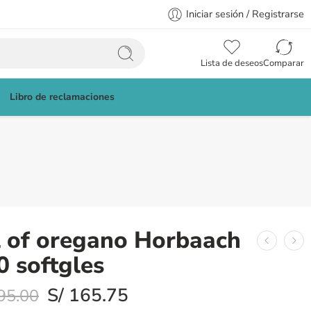
Iniciar sesión / Registrarse
Lista de deseos
Comparar
Libro de reclamaciones
l of oregano Horbaach
0 softgles
S/
165.75
95.00