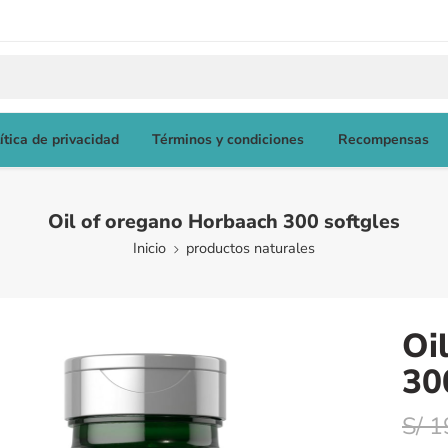
ítica de privacidad
Términos y condiciones
Recompensas
Oil of oregano Horbaach 300 softgles
Inicio
productos naturales
Oi
30
S/
1