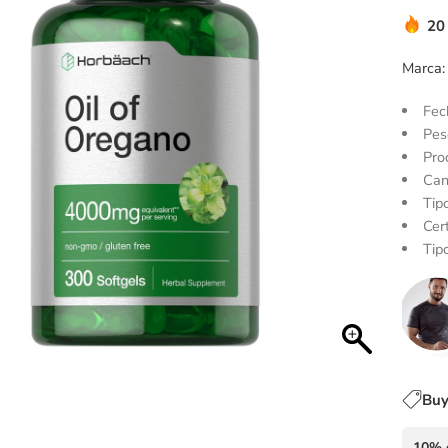
20
Marca:
Fec
Pes
Pro
Can
Tip
Cert
Tip
Buy
10% 