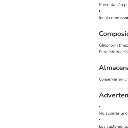
Presentación pr
Ideal como
com
Composi
Gliconorm (mezc
Para información
Almacen
Conservar en un 
Adverten
No superar la d
Los suplemento