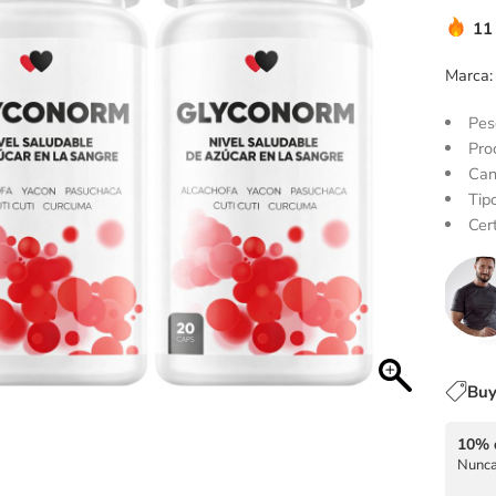
11
Marca:
Pes
Pro
Can
Tip
Cert
Buy
10% 
Nunca