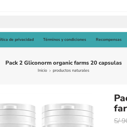
ítica de privacidad
Términos y condiciones
Recompensas
Pack 2 Gliconorm organic farms 20 capsulas
Inicio
productos naturales
Pa
fa
S/
9