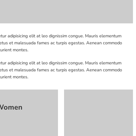
tur adipisicing elit at leo dignissim congue. Mauris elementum
et netus et malesuada fames ac turpis egestas. Aenean commodo
turient montes.
tur adipisicing elit at leo dignissim congue. Mauris elementum
et netus et malesuada fames ac turpis egestas. Aenean commodo
turient montes.
Women