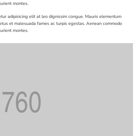
turient montes.
tur adipisicing elit at leo dignissim congue. Mauris elementum
et netus et malesuada fames ac turpis egestas. Aenean commodo
turient montes.