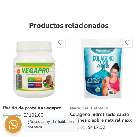
Productos relacionados
Peso 200gr
Peso 100gr
Batido de proteina vegapro
Marca:
NATURALMAXX
Colageno hidrolizado calcio
S/
102.00
S/
120.00
magnesio sobre naturalmaxx
¿Necesitas ayuda?
habla con
S/
17.00
S/
20.00
nosotros