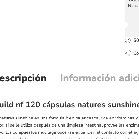
Nunca
50
Com
escripción
Información adic
ild nf 120 cápsulas natures sunshin
natures sunshine es una fórmula bien balanceada, rica en vitaminas y 
ior, si se le utiliza después de una limpieza intestinal provee las enzi
vo; los compuestos mucilaginosos (se expanden al contacto con el a