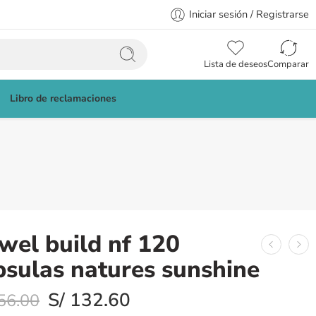
Iniciar sesión / Registrarse
Lista de deseos
Comparar
Libro de reclamaciones
wel build nf 120
psulas natures sunshine
S/
132.60
56.00