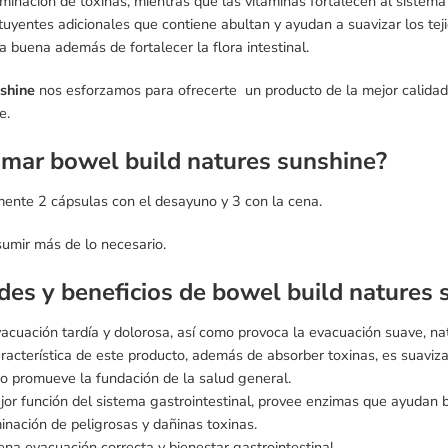
minación de toxinas, mientras que las vitaminas fortalecen al siste
tituyentes adicionales que contiene abultan y ayudan a suavizar los te
a buena además de fortalecer la flora intestinal.
shine
nos esforzamos para ofrecerte un producto de la mejor calidad
e.
mar bowel build natures sunshine
?
ente 2 cápsulas con el desayuno y 3 con la cena.
umir más de lo necesario.
des y beneficios de bowel build
natures 
acuación tardía y dolorosa, así como provoca la evacuación suave, nat
racterística de este producto, además de absorber toxinas, es suaviza
o promueve la fundación de la salud general.
or función del sistema gastrointestinal, provee enzimas que ayudan
minación de peligrosas y dañinas toxinas.
na evacuación correcta y bienestar gastrointestinal.