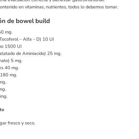
contenido en vitaminas, nutrientes, todos lo debemos tomar.
n de bowel build
50 mg.
Tocoferol – Alfa – D) 10 UI
no 1500 UI
elatado de Aminiacido) 25 mg.
nato) 5 mg.
es 40 mg.
 180 mg.
mg.
mg.
 mg.
to
gar fresco y seco.