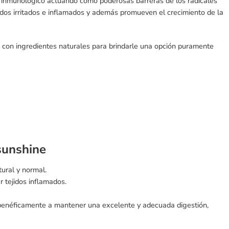
ma inmunológico actuando como poderosas barreras de los radicales
jidos irritados e inflamados y además promueven el crecimiento de la
 con ingredientes naturales para brindarle una opción puramente
sunshine
ural y normal.
r tejidos inflamados.
 benéficamente a mantener una excelente y adecuada digestión,