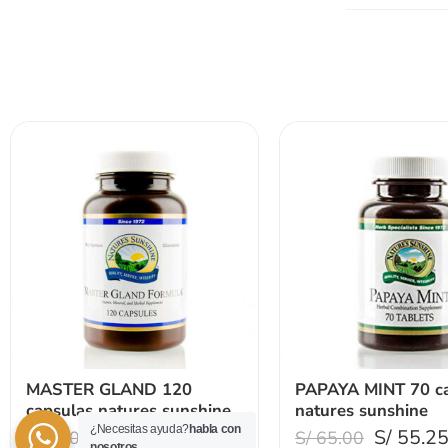
MASTER GLAND 120
PAPAYA MINT 70 ca
capsulas natures sunshine
natures sunshine
¿Necesitas ayuda?
habla con
S/
187.00
S/
55.2
S/
220.00
S/
65.00
nosotros