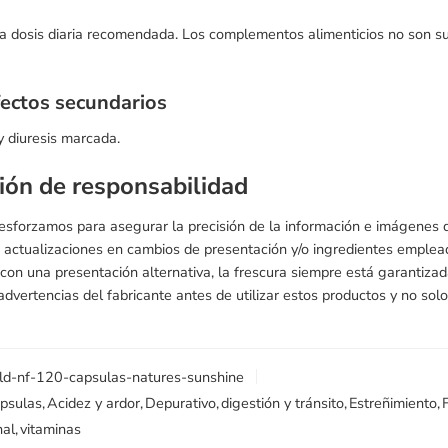
a dosis diaria recomendada. Los complementos alimenticios no son sust
fectos secundarios
y diuresis marcada.
ión de responsabilidad
 esforzamos para asegurar la precisión de la información e imágenes
 actualizaciones en cambios de presentación y/o ingredientes emple
s con una presentación alternativa, la frescura siempre está garantiz
advertencias del fabricante antes de utilizar estos productos y no solo
ld-nf-120-capsulas-natures-sunshine
psulas
,
Acidez y ardor
,
Depurativo
,
digestión y tránsito
,
Estreñimiento
,
nal
,
vitaminas