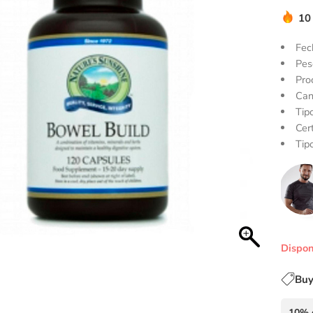
10
Fec
Pes
Pro
Can
Tip
Cert
Tip
Dispon
Buy
10% 