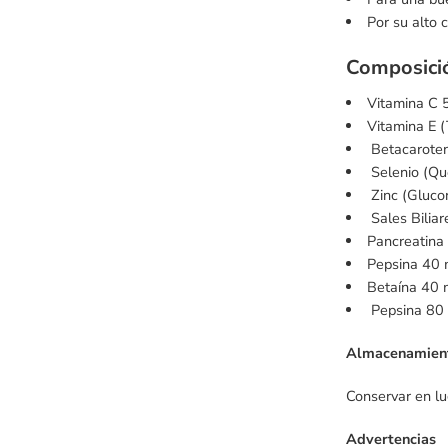
Por su alto 
Composició
Vitamina C 
Vitamina E (
Betacarote
Selenio (Qu
Zinc (Gluco
Sales Biliar
Pancreatina
Pepsina 40 
Betaína 40 
Pepsina 80
Almacenamien
Conservar en lu
Advertencias