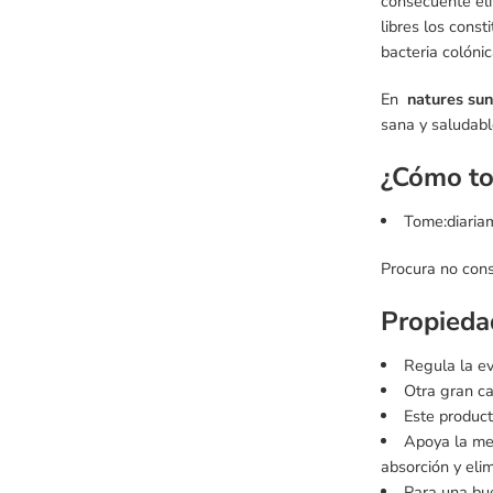
consecuente eli
libres los cons
bacteria colónic
En
natures sun
sana y saludabl
¿Cómo to
Tome:diariam
Procura no cons
Propieda
Regula la ev
Otra gran ca
Este product
Apoya la mej
absorción y eli
Para una bue