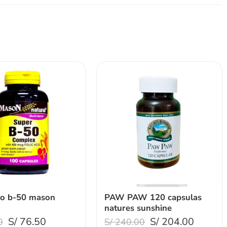
jo b-50 mason
PAW PAW 120 capsulas
natures sunshine
S/
76.50
S/
204.00
0
S/
240.00