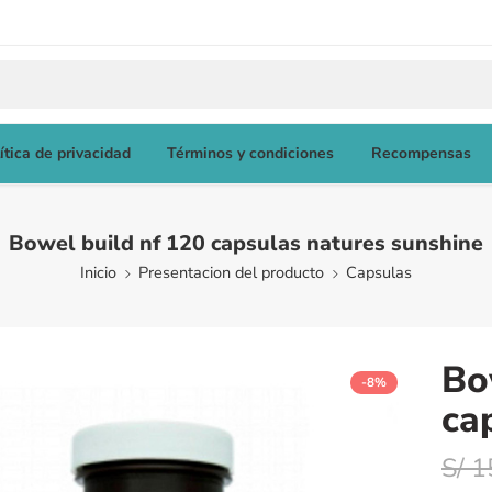
ítica de privacidad
Términos y condiciones
Recompensas
Bowel build nf 120 capsulas natures sunshine
Inicio
Presentacion del producto
Capsulas
Bo
-8%
ca
S/
1