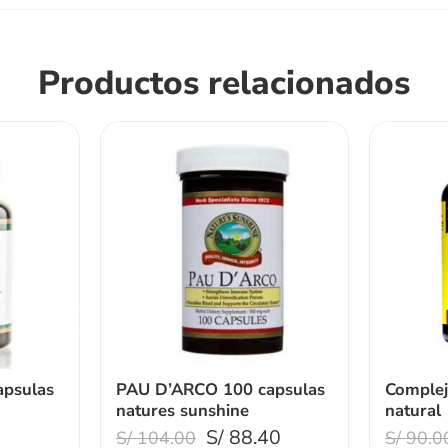
Productos relacionados
psulas
PAU D’ARCO 100 capsulas
Comple
natures sunshine
natural
5
S/
88.40
S/
104.00
S/
90.0