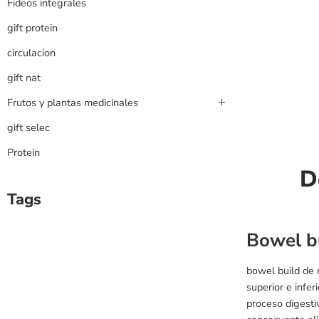
Fideos integrales
gift protein
circulacion
gift nat
Frutos y plantas medicinales
gift selec
Protein
D
Tags
Bowel bu
bowel build de 
superior e infer
proceso digesti