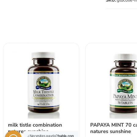
SKU:
glucose-m
milk tistle combination
PAPAYA MINT 70 ca
natures sunshine
natures sunshine
¿Necesitas ayuda?
habla con