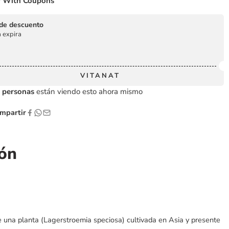
 With Coupons
de descuento
 expira
VITANAT
personas
están viendo esto ahora mismo
partir
ión
e una planta (Lagerstroemia speciosa) cultivada en Asia y presente