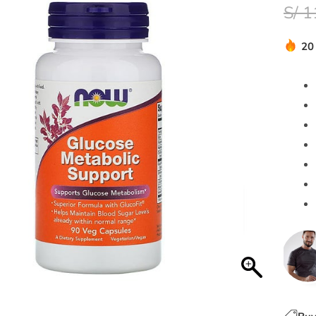
S/
1
20