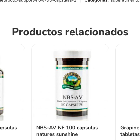
etabolic-support-now-90-capsulas-1
Categorías:
superalimento
Productos relacionados
psulas
NBS-AV NF 100 capsulas
Grapine
natures sunshine
tableta