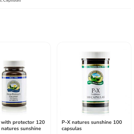
s
,
Capsulas
 with protector 120
P-X natures sunshine 100
s natures sunshine
capsulas