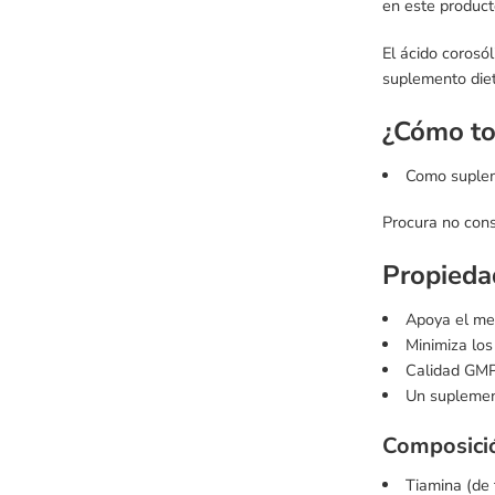
en este product
El ácido corosó
suplemento diet
¿Cómo t
Como supleme
Procura no cons
Propieda
Apoya el met
Minimiza los
Calidad GMP
Un suplement
Composic
Tiamina (de 