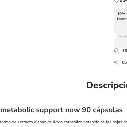
Buy
10% 
Nunca
16
Com
Descripc
 metabolic support now 90 cápsulas
 forma de extracto oleoso de ácido corosólico obtenido de las hojas d