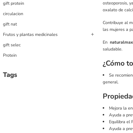
osteoporosis, y
gift protein
oxalato de calc
circulacion
Contribuye al m
gift nat
las mujeres a p
Frutos y plantas medicinales
En
naturalma
gift selec
saludable.
Protein
¿Cómo to
Tags
Se recomiend
general.
Propieda
Mejora la en
Ayuda a prev
Equilibra el
Ayuda a prev