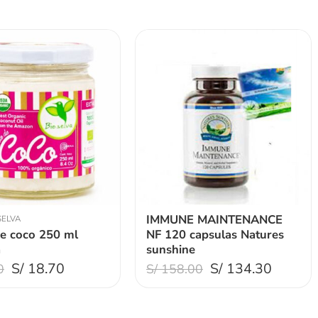
IMMUNE MAINTENANCE
SELVA
de coco 250 ml
NF 120 capsulas Natures
a
sunshine
S/
18.70
S/
134.30
0
S/
158.00