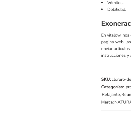
Vómitos.
Debilidad.
Exonerac
En vitalow, nos
página web, las
enviar artículo
instrucciones y
SKU:
cloruro-d
Categorías:
pr
Relajante
,
Reum
Marca:
NATUR