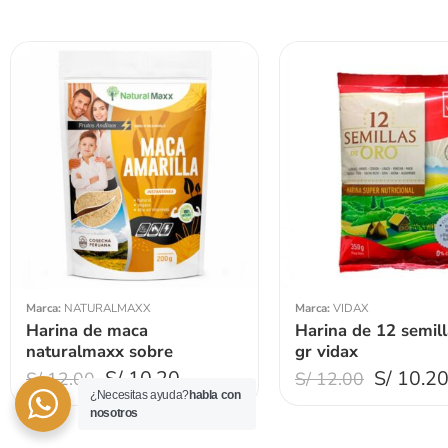
Peso 200gr
Peso 100gr
Marca:
NATURALMAXX
Marca:
VIDAX
Harina de maca
Harina de 12 semil
naturalmaxx sobre
gr vidax
S/
10.20
S/
10.2
S/
12.00
S/
12.00
¿Necesitas ayuda?
habla con
nosotros