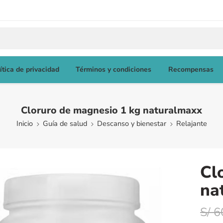
ítica de privacidad
Términos y condiciones
Recompensas
Cloruro de magnesio 1 kg naturalmaxx
Inicio
Guía de salud
Descanso y bienestar
Relajante
Cl
na
S/
6