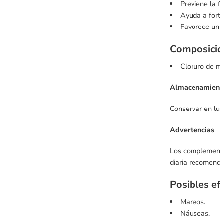
Previene la 
Ayuda a fort
Favorece un 
Composici
Cloruro de 
Almacenamien
Conservar en lu
Advertencias
Los complemento
diaria recomen
Posibles e
Mareos.
Náuseas.