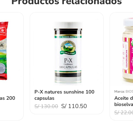
Productos relacionados
P-X natures sunshine 100
Marca:
BIO
las 200
capsulas
Aceite 
bioselv
S/
110.50
S/
130.00
0
S/
22.0