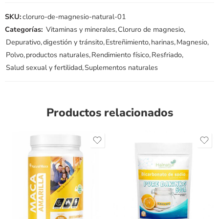
SKU:
cloruro-de-magnesio-natural-01
Categorías:
Vitaminas y minerales
,
Cloruro de magnesio
,
Depurativo
,
digestión y tránsito
,
Estreñimiento
,
harinas
,
Magnesio
,
Polvo
,
productos naturales
,
Rendimiento físico
,
Resfriado
,
Salud sexual y fertilidad
,
Suplementos naturales
Productos relacionados
Peso1kg
Peso: 250gr
Peso: 500gr