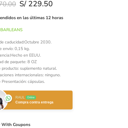
S/
229.50
70.00
vendidos en las últimas 12 horas
BARLEANS
de caducidad:Octubre 2030.
 envío: 0,15 kg.
encia:Hecho en EEUU.
ad de paquete: 8 OZ
e producto: suplemento natural.
caciones internacionales: ninguno.
 Presentación: cápsulas.
RAUL
Online
Compra contra entrega
 With Coupons