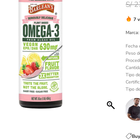
S/
2
7 
Marca:
Fecha 
Peso de
Proced
Cantid
Tipo d
Certifi
Tipo de
Buy