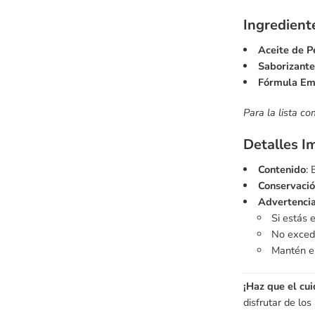
Ingredient
Aceite de P
Saborizante
Fórmula Emu
Para la lista co
Detalles I
Contenido
: 
Conservaci
Advertenci
Si estás 
No exceda
Mantén el
¡Haz que el cui
disfrutar de lo