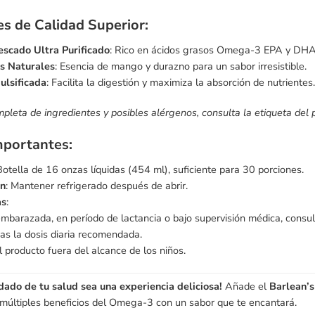
es de Calidad Superior:
escado Ultra Purificado
: Rico en ácidos grasos Omega-3 EPA y DHA
s Naturales
: Esencia de mango y durazno para un sabor irresistible.
lsificada
: Facilita la digestión y maximiza la absorción de nutrientes.
mpleta de ingredientes y posibles alérgenos, consulta la etiqueta del 
mportantes:
Botella de 16 onzas líquidas (454 ml), suficiente para 30 porciones.
ón
: Mantener refrigerado después de abrir.
as
:
embarazada, en período de lactancia o bajo supervisión médica, consul
s la dosis diaria recomendada.
 producto fuera del alcance de los niños.
dado de tu salud sea una experiencia deliciosa!
Añade el
Barlean’
s múltiples beneficios del Omega-3 con un sabor que te encantará.