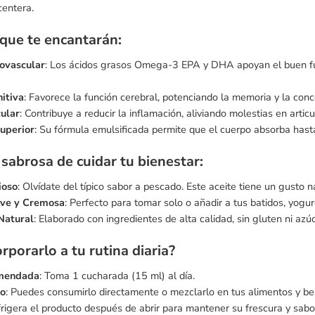
centera.
 que te encantarán:
ovascular
: Los ácidos grasos Omega-3 EPA y DHA apoyan el buen fu
itiva
: Favorece la función cerebral, potenciando la memoria y la conc
ular
: Contribuye a reducir la inflamación, aliviando molestias en artic
uperior
: Su fórmula emulsificada permite que el cuerpo absorba has
sabrosa de cuidar tu bienestar:
ioso
: Olvídate del típico sabor a pescado. Este aceite tiene un gusto 
ave y Cremosa
: Perfecto para tomar solo o añadir a tus batidos, yogur
Natural
: Elaborado con ingredientes de alta calidad, sin gluten ni azú
porarlo a tu rutina diaria?
mendada
: Toma 1 cucharada (15 ml) al día.
o
: Puedes consumirlo directamente o mezclarlo en tus alimentos y beb
frigera el producto después de abrir para mantener su frescura y sabo