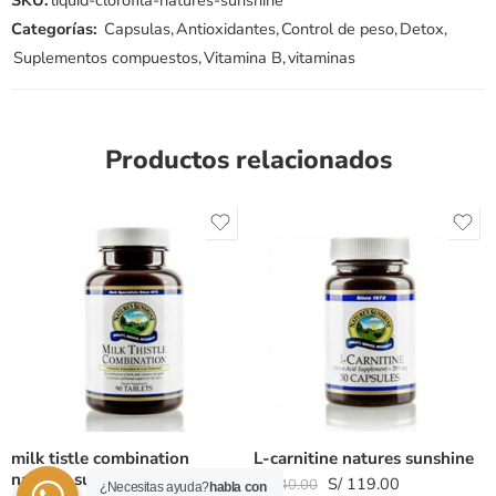
SKU:
liquid-clorofila-natures-sunshine
Categorías:
Capsulas
,
Antioxidantes
,
Control de peso
,
Detox
,
Suplementos compuestos
,
Vitamina B
,
vitaminas
Productos relacionados
milk tistle combination
L-carnitine natures sunshine
natures sunshine
S/
119.00
S/
140.00
¿Necesitas ayuda?
habla con