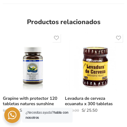
Productos relacionados
Grapine with protector 120
Levadura de cerveza
tabletas natures sunshine
ecuanatu x 300 tabletas
S/
68.00
S/
25.50
S/
80.00
S/
30.00
¿Necesitas ayuda?
habla con
nosotros