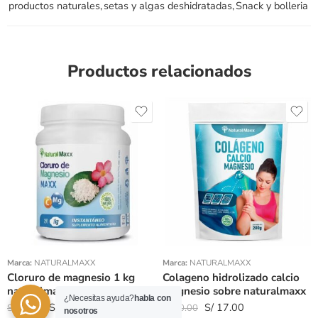
productos naturales
,
setas y algas deshidratadas
,
Snack y bolleria
Productos relacionados
Peso 200gr
Peso 100gr
Marca:
NATURALMAXX
Marca:
NATURALMAXX
Cloruro de magnesio 1 kg
Colageno hidrolizado calcio
naturalmaxx
magnesio sobre naturalmaxx
¿Necesitas ayuda?
habla con
S/
51.00
S/
17.00
S/
60.00
S/
20.00
nosotros