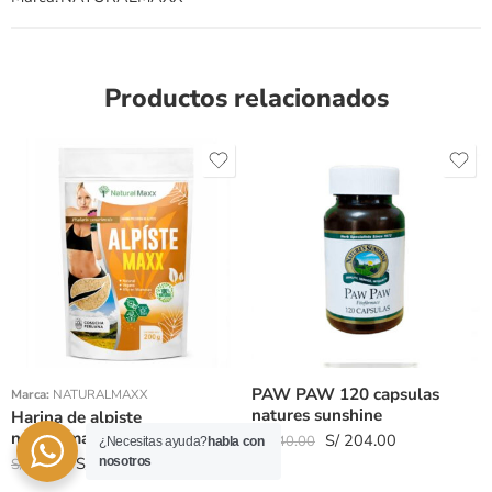
Productos relacionados
Peso 200gr
Peso 100gr
PAW PAW 120 capsulas
Marca:
NATURALMAXX
natures sunshine
Harina de alpiste
naturalmaxx
S/
204.00
S/
240.00
¿Necesitas ayuda?
habla con
S/
9.35
nosotros
S/
11.00