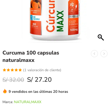
Curcuma 100 capsulas
naturalmaxx
(
1
valoración de cliente)
Valorado
1
S/
27.20
S/
32.00
con
5.00
de
5 en base a
9 vendidos en las últimas 20 horas
valoración
de un
Marca:
NATURALMAXX
cliente