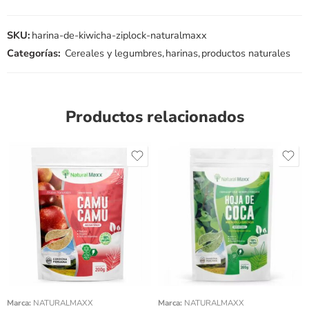
SKU:
harina-de-kiwicha-ziplock-naturalmaxx
Categorías:
Cereales y legumbres
,
harinas
,
productos naturales
Productos relacionados
Peso 200gr
Peso 200gr
Peso 100gr
Peso 100gr
Marca:
NATURALMAXX
Marca:
NATURALMAXX