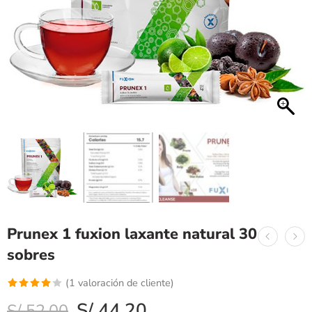
Prunex 1 fuxion laxante natural 30
sobres
(
1
valoración de cliente)
Valorado
1
S/
44.20
S/
52.00