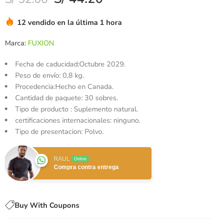
con
4.00
de 5 en
12 vendido en la última 1 hora
base a
valoración
Marca:
FUXION
de un
cliente
Fecha de caducidad:Octubre 2029.
Peso de envío: 0,8 kg.
Procedencia:Hecho en Canada.
Cantidad de paquete: 30 sobres.
Tipo de producto : Suplemento natural.
certificaciones internacionales: ninguno.
Tipo de presentacion: Polvo.
RAUL
Online
Compra contra entrega
Buy With Coupons