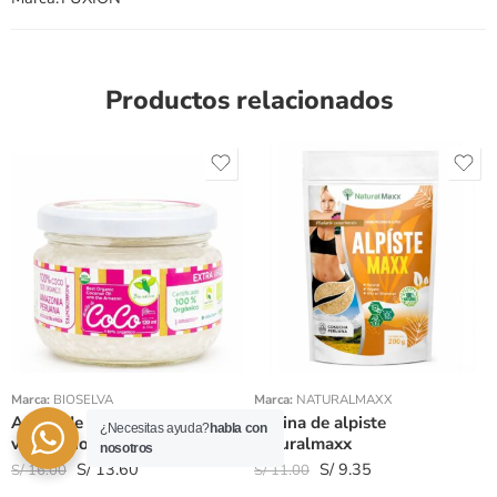
Productos relacionados
Peso 200gr
Peso 100gr
Marca:
BIOSELVA
Marca:
NATURALMAXX
Aceite de coco 120 ml extra
Harina de alpiste
¿Necesitas ayuda?
habla con
virgen bio selva
naturalmaxx
nosotros
S/
13.60
S/
9.35
S/
16.00
S/
11.00